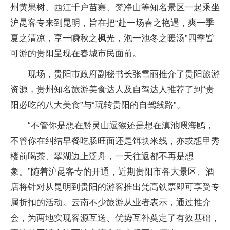
州黄果树、西江千户苗寨、梵净山等知名景区一起乘坐
沪昆客专来到昆明，旨在把“赴一场春之艳遇，爽一季
夏之清凉，享一瞬秋之枫光，泡一池冬之暖汤”四季皆
可游的贵阳呈现在春城市民面前。
现场，贵阳市政府副秘书长张雪丽推介了贵阳旅游
资源，贵州知名旅游美食达人及自驾达人推荐了到“贵
阳必吃的八大美食”与“玩转贵阳的自驾线路”。
“不管你是想在黔灵山逗猴还是想在滇池喂海鸥，
不管你在纠结早餐吃肠旺面还是饵块米线，亦或想甲秀
楼前喝茶、翠湖边上泛舟，一天往返都不再是想
象。”随着沪昆客专的开通，近期贵阳市各大景区、酒
店将针对从昆明到贵阳的游客推出凭高铁票即可享受专
属折扣的活动。云南不少旅游从业者表示，通过推介
会，为两地实现客源互送、优势互补奠定了有效基础，