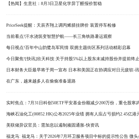
【热闻】生意社：8月3日卫星化学异丁醛报价暂稳
PriceSeek提醒：天辰齐翔上调丙烯腈挂牌价 装置停车检修
当前看点!汗水浇筑变智慧护航——长三角铁路暑运观察
每日视点!百年中山韵鹭岛军民情 双拥主题街区系列活动精彩启幕
今日聚焦![快讯]欣天科技:关于持股5%以上股东未减持股份并提前终
日本财务大臣最早将于周一宣布 日本和美国正在协调应对日元疲软-
在广东，越来越多人在偷偷准备退路
实时焦点：7月31日科创50ETF平安基金份额减少200万份，重仓股
公司
海峡石油化工(00852.HK)公布2025年业绩 拥有人应占亏损约2.45亿港元
美联储异议官员：需加息以遏制顽固通胀-快资讯
福龙马: 福龙马：关于2026年7月环卫服务项目中标的提示性公告 微头