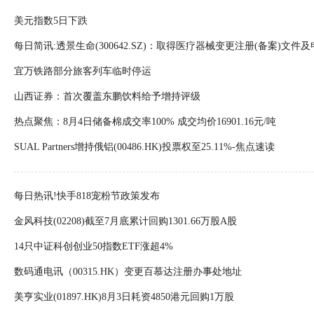
美元指数5日下跌
每日简讯:透景生命(300642.SZ)：取得医疗器械变更注册(备案)文
受理
宜万铁路部分旅客列车临时停运
山西证券：首次覆盖东鹏饮料给予增持评级
热点聚焦：8月4日储备棉成交率100% 成交均价16901.16元/吨
SUAL Partners增持俄铝(00486.HK)投票权至25.11%-焦点速读
每日热讯!快手818宠粉节政策发布
金风科技(02208)截至7月底累计回购1301.66万股A股
14只中证科创创业50指数ETF涨超4%
数码通电讯（00315.HK）变更百慕达注册办事处地址
美亨实业(01897.HK)8月3日耗资4850港元回购1万股