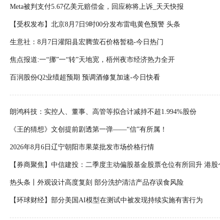
Meta被判支付5.67亿美元赔偿金，回应称将上诉_天天快报
【受权发布】北京8月7日9时00分发布雷电黄色预警 头条
生意社：8月7日灌阳县宏腾萤石价格暂稳-今日热门
焦点报道:一“挪”一“转”天地宽，梧州夜市经济热力全开
百润股份Q2业绩超预期 预调酒修复加速-今日快看
朗鸿科技：实控人、董事、高管等拟合计减持不超1.994%股份
《王的猜想》文创提前剧透第一弹——“信”有所属！
2026年8月6日辽宁朝阳市果菜批发市场价格行情
【券商聚焦】中信建投：二季度主动偏股基金股票仓位有所回升 港股
道
热头条丨外观设计高度复刻 部分洗护清洁产品存误食风险
【环球财经】部分美国AI模型在测试中被发现持续实施有害行为