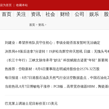
设为首页
|
收藏本站
首页
关注
资讯
社会
财经
公司
娱乐
股
首页
>
资讯
>
刘建业：希望所有队员守住初心；李镇全能否首发暂时无法确定
决胜局4-8落后连拿7分逆转！19岁松岛辉空仰天怒吼 日媒：无愧头号
（长江十年行）三峡文脉传承寻“妙法” 科技赋能古迹更“年轻” 新要闻
热推荐：岱勒新材：8月6日董事段志明减持股份合计276.32万股
每日报道：8月7日港股石油及天然气行业沽空数据盘点，中国石油化
份、中国海洋石油沽空金额位居行业前三
当前热讯:8月7日博敏电子涨停：PCB板，高带宽存储器HBM，陶瓷
巴克莱上调迪士尼目标价至115美元