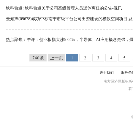
铁科轨道: 铁科轨道关于公司高级管理人员退休离任的公告-视讯
云知声(09678)成功中标南宁市级平台公司出资建设的模数空间项目 
公共平台项目_即时看
热点聚焦：午评：创业板指大涨5.04%，半导体、AI应用概念走强，
740条
上一页
1
2
3
4
5
.
关于我们
|
服务条
南方经济网版权所
联系
京