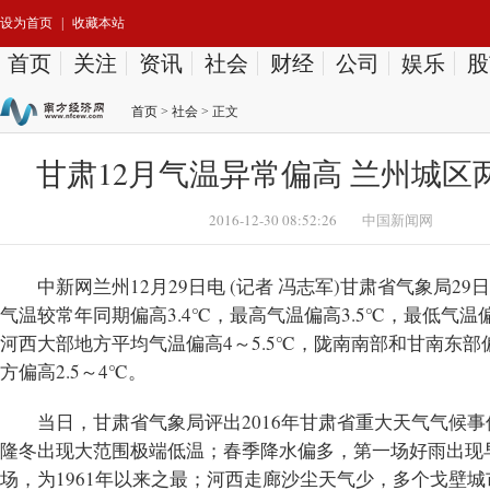
设为首页
|
收藏本站
首页
关注
资讯
社会
财经
公司
娱乐
股
首页
>
社会
> 正文
甘肃12月气温异常偏高 兰州城区
2016-12-30 08:52:26
中国新闻网
中新网兰州12月29日电 (记者 冯志军)甘肃省气象局2
气温较常年同期偏高3.4℃，最高气温偏高3.5℃，最低气
河西大部地方平均气温偏高4～5.5℃，陇南南部和甘南东部偏高
方偏高2.5～4℃。
当日，甘肃省气象局评出2016年甘肃省重大天气气候
隆冬出现大范围极端低温；春季降水偏多，第一场好雨出现
场，为1961年以来之最；河西走廊沙尘天气少，多个戈壁