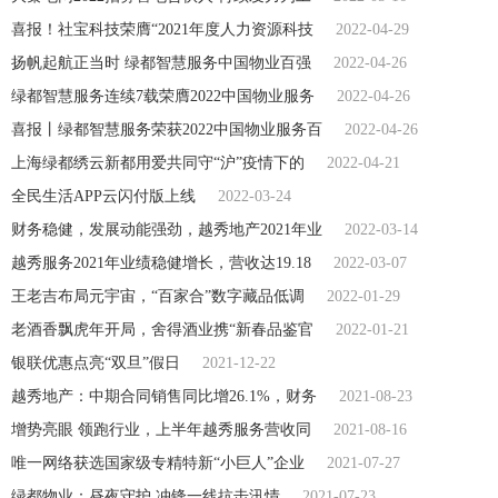
喜报！社宝科技荣膺“2021年度人力资源科技
2022-04-29
扬帆起航正当时 绿都智慧服务中国物业百强
2022-04-26
绿都智慧服务连续7载荣膺2022中国物业服务
2022-04-26
喜报丨绿都智慧服务荣获2022中国物业服务百
2022-04-26
上海绿都绣云新都用爱共同守“沪”疫情下的
2022-04-21
全民生活APP云闪付版上线
2022-03-24
财务稳健，发展动能强劲，越秀地产2021年业
2022-03-14
越秀服务2021年业绩稳健增长，营收达19.18
2022-03-07
王老吉布局元宇宙，“百家合”数字藏品低调
2022-01-29
老酒香飘虎年开局，舍得酒业携“新春品鉴官
2022-01-21
银联优惠点亮“双旦”假日
2021-12-22
越秀地产：中期合同销售同比增26.1%，财务
2021-08-23
增势亮眼 领跑行业，上半年越秀服务营收同
2021-08-16
唯一网络获选国家级专精特新“小巨人”企业
2021-07-27
绿都物业：昼夜守护 冲锋一线抗击汛情
2021-07-23