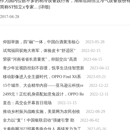
作为国内位数不多的制冷设备践行者，湖南岳阳恒立冷气设备股份有限公
简称ST恒立)(专家...
[详细]
2017-04-28
仰韶举旗，四“融”一体，中国白酒黄淮核心
2023-05-28
试驾福田驭炮大将军，体验皮卡“舒适区”
2022-02-15
荣获“河南省省长质量奖”，仰韶交出“高质
2023-04-15
青少年近视防控刻不容缓，悦享生活佳智慧新
2023-04-12
移动影像进入全主摄时代，OPPO Find X6系
2023-03-21
15个城市、大会精华内容——亚马逊云科技re
2022-12-22
2499元！正红机身搭配如意兔设计，OPPO Re
2022-12-11
直击：高交会开幕首日现场
2022-11-15
推动乡村振兴战略实施，美菜网为农民创收
2022-08-29
全力以“复”！中国银联启动“强健引擎 助
2022-06-02
大秦电网2022招募售电合伙人 再续发力为工
2022-05-16