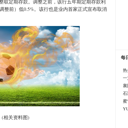
整取定期存款。调整之前，该行五年期定期存款利
（调整前）低0.5%。该行也是业内首家正式宣布取消
每
热
一
襄
石
蜜
Y
(相关资料图)