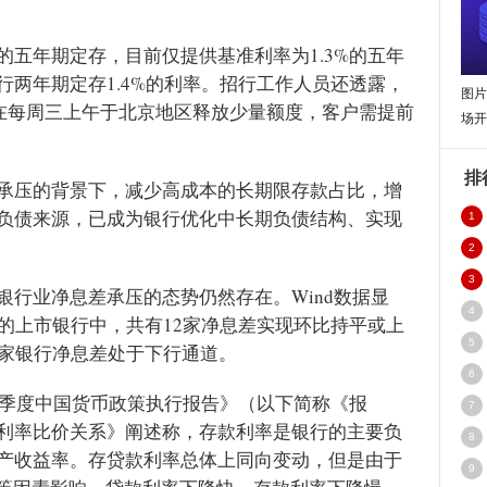
的五年期定存，目前仅提供基准利率为1.3%的五年
两年期定存1.4%的利率。招行工作人员还透露，
图片
仅在每周三上午于北京地区释放少量额度，客户需提前
场开
排
承压的背景下，减少高成本的长期限存款占比，增
负债来源，已成为银行优化中长期负债结构、实现
1
2
么
3
银行业净息差承压的态势仍然存在。Wind数据显
4
的上市银行中，共有12家净息差实现环比持平或上
5
4家银行净息差处于下行通道。
6
三季度中国货币政策执行报告》（以下简称《报
7
利率比价关系》阐述称，存款利率是银行的主要负
8
产收益率。存贷款利率总体上同向变动，但是由于
9