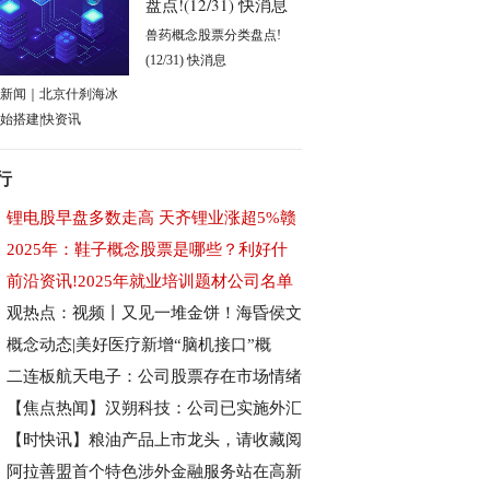
兽药概念股票分类盘点!
(12/31) 快消息
新闻｜北京什刹海冰
始搭建|快资讯
行
锂电股早盘多数走高 天齐锂业涨超5%赣
2025年：鞋子概念股票是哪些？利好什
前沿资讯!2025年就业培训题材公司名单
观热点：视频丨又见一堆金饼！海昏侯文
概念动态|美好医疗新增“脑机接口”概
二连板航天电子：公司股票存在市场情绪
【焦点热闻】汉朔科技：公司已实施外汇
【时快讯】粮油产品上市龙头，请收藏阅
阿拉善盟首个特色涉外金融服务站在高新