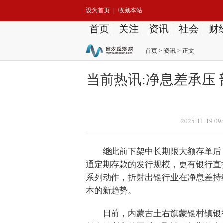
设为首页
|
收藏本站
首页
关注
资讯
社会
财
首页
>
资讯
> 正文
当前热讯:净息差承压
2025-11-19 09
继此前下架中长期限大额存单后
通定期存款的发行规模，更有银行直
系列动作，折射出银行业在净息差持
本的新趋势。
日前，内蒙古土右旗蒙银村镇银