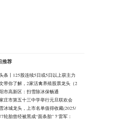
日推荐
头条丨125股连续5日或5日以上获主力
文带你了解，2家活禽养殖股票龙头（2
阳市高新区：扫雪除冰保畅通
家庄市第五十三中学举行元旦联欢会
雪冰城龙头，上市名单值得收藏(2025/
U7轮胎曾经被黑成“面条胎”？雷军：