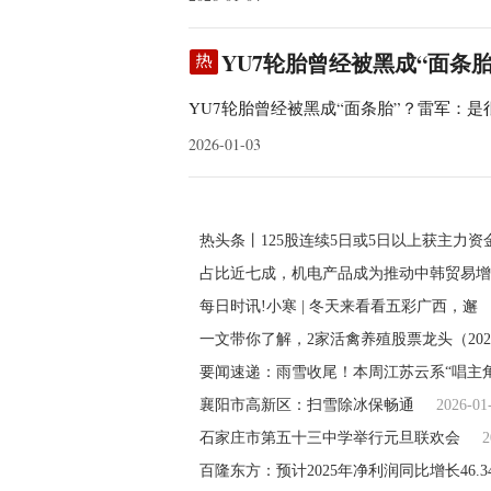
YU7轮胎曾经被黑成“面条胎
YU7轮胎曾经被黑成“面条胎”？雷军：
2026-01-03
热头条丨125股连续5日或5日以上获主力资
占比近七成，机电产品成为推动中韩贸易增
每日时讯!小寒 | 冬天来看看五彩广西，邂
一文带你了解，2家活禽养殖股票龙头（2025
要闻速递：雨雪收尾！本周江苏云系“唱主
襄阳市高新区：扫雪除冰保畅通
2026-01
石家庄市第五十三中学举行元旦联欢会
2
百隆东方：预计2025年净利润同比增长46.3