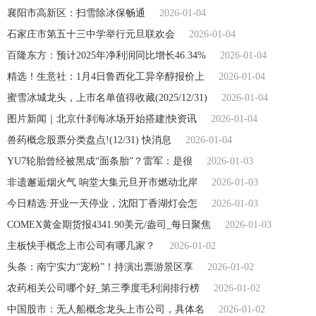
襄阳市高新区：扫雪除冰保畅通
2026-01-04
石家庄市第五十三中学举行元旦联欢会
2026-01-04
百隆东方：预计2025年净利润同比增长46.34%
2026-01-04
精选！生意社：1月4日鲁西化工异辛醇报价上
2026-01-04
蜜雪冰城龙头，上市名单值得收藏(2025/12/31)
2026-01-04
图片新闻｜北京什刹海冰场开始搭建|快资讯
2026-01-04
兽药概念股票分类盘点!(12/31) 快消息
2026-01-04
YU7轮胎曾经被黑成“面条胎”？雷军：是很
2026-01-03
非遗邂逅烟火气 响堂大集元旦开市燃动北岸
2026-01-03
今日精选:开业一天停业，沈阳丁香湖灯会怎
2026-01-03
COMEX黄金期货报4341.90美元/盎司_每日聚焦
2026-01-03
主板快手概念上市公司有哪几家？
2026-01-02
头条：南宁实力“宠粉”！持演出票游景区享
2026-01-02
农药相关公司哪个好_第三季度毛利润排行榜
2026-01-02
中国股市：无人船概念龙头上市公司，具体名
2026-01-02