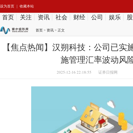
设为首页
|
收藏本站
首页
关注
资讯
社会
财经
公司
娱乐
股
首页
>
资讯
> 正文
【焦点热闻】汉朔科技：公司已实
施管理汇率波动风
2025-12-16 22:18:55
证券日报网