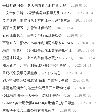
每日时讯!小寒 | 冬天来看看五彩广西，邂
2026-01-05
一文带你了解，2家活禽养殖股票龙头（2025/
2026-01-04
要闻速递：雨雪收尾！本周江苏云系“唱主角
2026-01-04
襄阳市高新区：扫雪除冰保畅通
2026-01-04
石家庄市第五十三中学举行元旦联欢会
2026-01-04
百隆东方：预计2025年净利润同比增长46.34%
2026-01-04
精选！生意社：1月4日鲁西化工异辛醇报价上
2026-01-04
蜜雪冰城龙头，上市名单值得收藏(2025/12/31)
2026-01-04
图片新闻｜北京什刹海冰场开始搭建|快资讯
2026-01-04
兽药概念股票分类盘点!(12/31) 快消息
2026-01-04
YU7轮胎曾经被黑成“面条胎”？雷军：是很
2026-01-03
非遗邂逅烟火气 响堂大集元旦开市燃动北岸
2026-01-03
今日精选:开业一天停业，沈阳丁香湖灯会怎
2026-01-03
COMEX黄金期货报4341.90美元/盎司_每日聚焦
2026-01-03
主板快手概念上市公司有哪几家？
2026-01-02